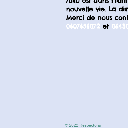
Aiko est dans l’Yon
nouvelle vie. La d
Merci de nous con
0607656072
et
0643
© 2022 Respectons