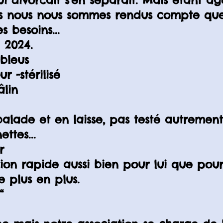
i divorcait s'en séparait. Mais étant â
ns nous nous sommes rendus compte qu
 besoins...
 2024.
bleus
r -stérilisé
âlin
alade et en laisse, pas testé autrement
ettes...
r
ion rapide aussi bien pour lui que pour
e plus en plus.
“