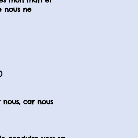
gés mon mari et
e nous ne
)
 nous, car nous