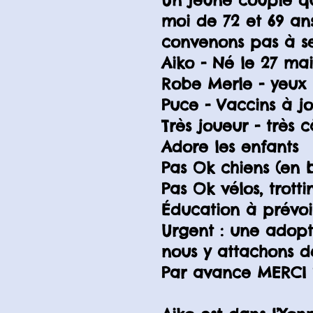
Un jeune couple qu
moi de 72 et 69 a
convenons pas à ses
Aiko - Né le 27 mai
Robe Merle - yeux 
Puce - Vaccins à jou
Très joueur - très c
Adore les enfants
Pas Ok chiens (en b
Pas Ok vélos, trottin
Éducation à prévoi
Urgent : une adopt
nous y attachons d
Par avance MERCI 