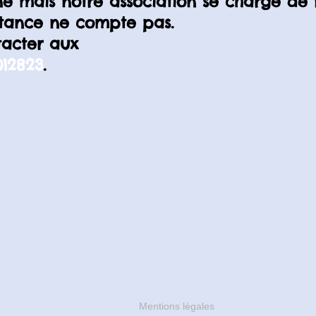
ne mais notre association se charge de 
istance ne compte pas.
tacter aux
012823
.
Mentions légales