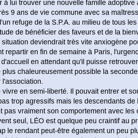
der à lui trouver une nouvelle famille adopti
près 9 ans de vie commune avec sa maîtres
un refuge de la S.P.A. au milieu de tous les
bitude de bénéficier des faveurs et de la bien
ituation deviendrait très vite anxiogène pour 
epartir en fin de semaine à Paris, l'urgence
 d'accueil en attendant qu'il puisse retrouv
 le plus chaleureusement possible la seconde
 l'association.
vivre en semi-liberté. Il pouvait entrer et sor
s trop agressifs mais les descendants de l
nt pas vraiment son comportement avec les 
nt seul, LÉO est quelque peu craintif au p
p le rendant peut-être également un peu plus