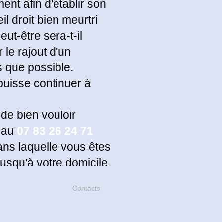
nt afin d'établir son
l droit bien meurtri
ut-être sera-t-il
 le rajout d'un
 que possible.
 puisse continuer à
de bien vouloir
 au
07 83 26 24 71
ans laquelle vous êtes
jusqu'à votre domicile.
Contacts