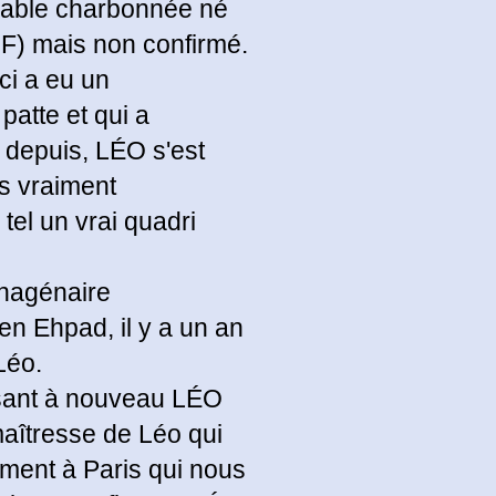
sable charbonnée né
OF) mais non confirmé.
ci a eu un
patte et qui a
, depuis, LÉO s'est
us vraiment
tel un vrai quadri
onagénaire
 en Ehpad, il y a un an
Léo.
issant à nouveau LÉO
 maîtresse de Léo qui
ment à Paris qui nous